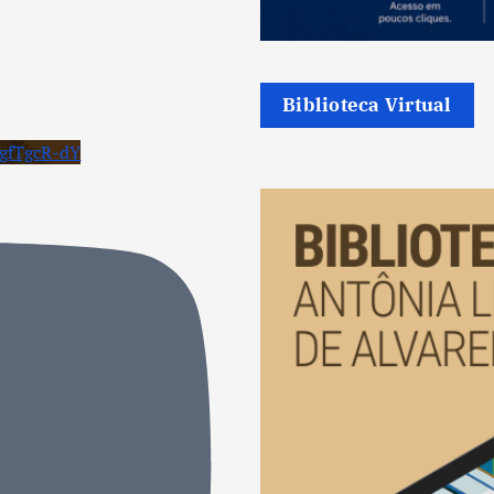
Biblioteca Virtual
gfTgcR-dY