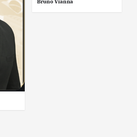
Bruno Vianna
C