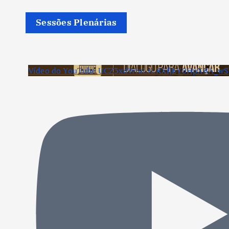
Sessões Plenárias
Vídeo do YouTube UCZ3xdWiuLsLRXfJEY0HpXBA_wS