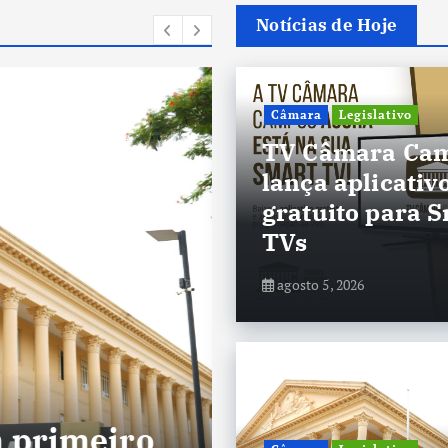
Notícias de Hoje
Câmara
Legislativo
TV Câmara Ca
lança aplicativ
gratuito para 
TVs
agosto 5, 2026
Câmara
Legislativo
 primeiro
Sessões ordi