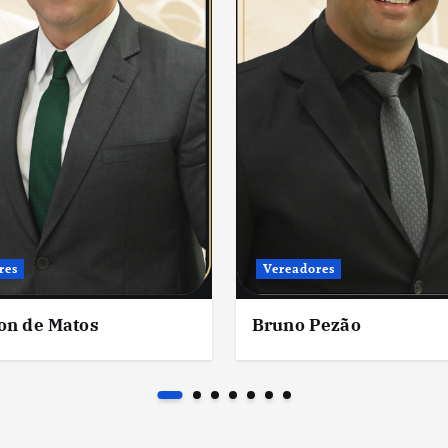
res
Vereadores
on de Matos
Bruno Pezão