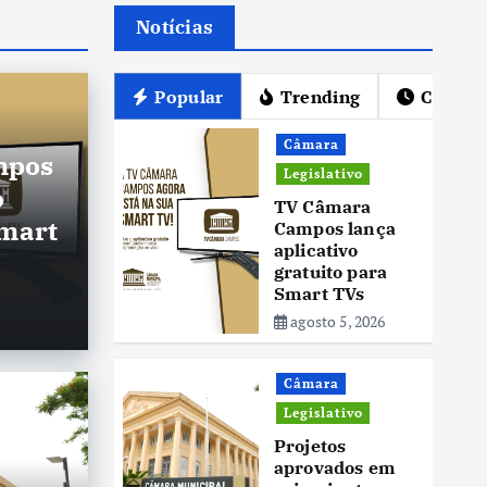
Notícias
Popular
Trending
Câmar
Câmara
mpos
Legislativo
o
TV Câmara
Smart
Campos lança
aplicativo
gratuito para
Smart TVs
agosto 5, 2026
Câmara
Legislativo
Câma
Projetos
nárias com projetos
TV
aprovados em